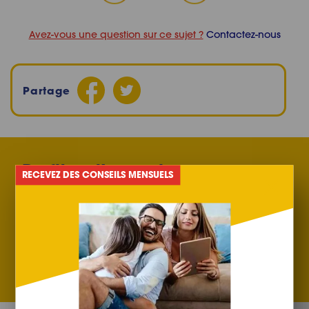
Avez-vous une question sur ce sujet ?
Contactez-nous
Partage
Profitez d’une mine
RECEVEZ DES CONSEILS MENSUELS
d’informations et d'actualités
dans notre newsletter
S’inscri
à
notre
newslet