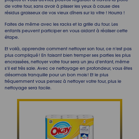
de votre four, sans avoir
à
plisser
les yeux
à
cause d
es
r
é
sidus graisseux de vos vieux dîners sur la vitre !
Hourra !
Faites de m
ê
me avec les racks et la grille du four. Les
enfants peuvent participer en vous aidant
à
r
é
aliser cette
é
tape.
Et voil
à
, apprendre
comment nettoyer son four
, ce n’est pas
plus compliqu
é
! En faisant bien tremper ses parties les plus
encrass
é
es,
nettoyer votre four
sera un jeu d’enfant, m
ê
me
s’il est tr
è
s sale. Avec ce nettoyage en profondeur, vous
ê
tes
d
é
sormais tranquille pour un bon mois ! Et le plus
fr
é
quemment vous pensez
à
nettoyer votre four
, plus le
nettoyage sera facile.