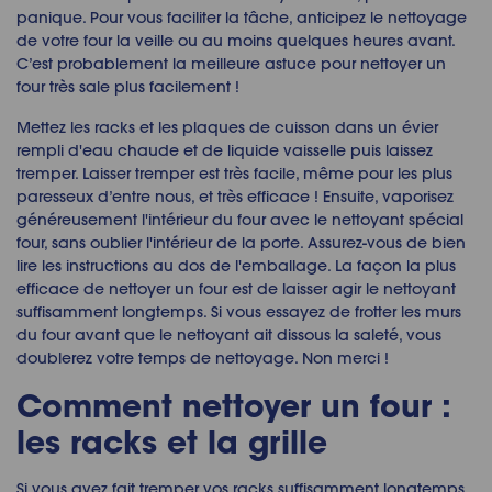
panique. Pour vous faciliter la tâche, anticipez le nettoyage
de votre four la veille ou au moins quelques heures avant.
C’est probablement la meilleure astuce pour nettoyer un
four très sale plus facilement !
Mettez les racks et les plaques de cuisson dans un
é
vier
rempli d'eau chaude et de liquide vaisselle puis laissez
tremper.
Laisser tremper est tr
è
s facile, m
ê
me pour les plus
paresseux d’entre nous, et tr
è
s efficace !
Ensuite, vaporisez
g
é
n
é
reusement l'int
é
rieur du four avec le nettoyant sp
é
cial
four, sans oublier l'int
é
rieur de la porte. Assurez-vous de bien
lire les instructions au dos de l'emballage. La fa
ç
on la plus
efficace de
nettoyer un four
est de laisser agir le nettoyant
suffisamment longtemps. Si vous essayez de frotter les murs
du four avant que le nettoyant ait dissous la salet
é
, vous
doublerez votre temps de nettoyage.
Non merci !
Comment nettoyer un four :
les racks et la grille
Si vous avez fait tremper vos racks suffisamment longtemps