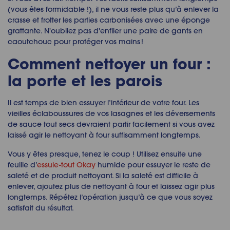
(vous
ê
tes formidable !)
, il ne vous reste plus qu
’à
enlever la
crasse et frotter les parties carbonis
é
es avec une
é
ponge
grattante. N'oubliez pas d'enfiler une paire de gants en
caoutchouc pour prot
é
ger vos mains !
Comment nettoyer un four :
la porte et les parois
Il est temps de bien essuyer l’int
é
rieur de votre four.
L
es
vieilles
é
claboussures de vos lasagnes et les d
é
versements
de sauce tout secs
devrai
en
t
partir facilement si vous avez
laiss
é
agir le nettoyant
à
four suffisamment longtemps.
Vous y
ê
tes presque, tenez le coup !
U
tilisez ensuite une
feuille d’
essuie-tout Okay
humide pour essuyer le reste de
salet
é
et de produit nettoyant. Si la salet
é
est difficile
à
enlever, ajoutez plus de nettoyant
à
four et laissez agir plus
longtemps.
R
é
p
é
tez l
’
op
é
ration
jusqu
’à
ce que vous soyez
satisfait du r
é
sultat.