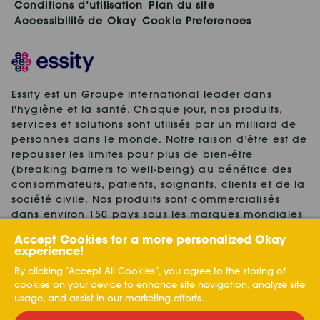
Conditions d’utilisation
Plan du site
Accessibilité de Okay
Cookie Preferences
Essity est un Groupe international leader dans
l'hygiène et la santé. Chaque jour, nos produits,
services et solutions sont utilisés par un milliard de
personnes dans le monde. Notre raison d’être est de
repousser les limites pour plus de bien-être
(breaking barriers to well-being) au bénéfice des
consommateurs, patients, soignants, clients et de la
société civile. Nos produits sont commercialisés
dans environ 150 pays sous les marques mondiales
leaders TENA et Tork, ainsi que d'autres marques
Accept Cookies for a more personalized Okay
fortes, telles que Actimove, Cutimed, JOBST, Knix,
experience!
Leukoplast, Libero, Libresse, Lotus, Modibodi,
By clicking “Accept All Cookies”, you agree to the storing of
Nosotras, Saba, Tempo, TOM Organic et Zewa. En
cookies on your device to enhance site navigation, analyze site
2024, Essity a réalisé un chiffre d'affaires net de 13
usage, and assist in our marketing efforts.
milliards d'euros et comptait environ 36.000
collaborateurs. Le Groupe a son siège mondial à