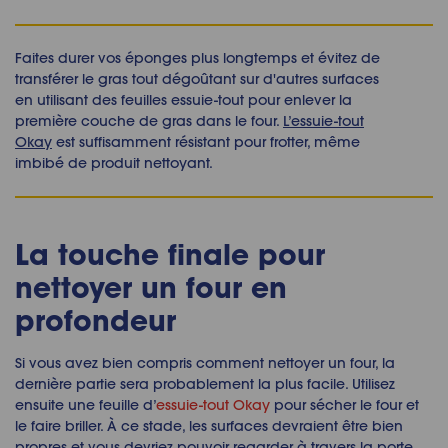
Faites durer vos éponges plus longtemps et évitez de
transférer le gras tout dégoûtant sur d'autres surfaces
en utilisant des feuilles essuie-tout pour enlever la
première couche de gras dans le four.
L’essuie-tout
Okay
est suffisamment résistant pour frotter, même
imbibé de produit nettoyant.
La touche finale pour
nettoyer un four en
profondeur
Si vous avez bien compris
comment nettoyer un four
, la
derni
è
re partie sera probablement la plus facile. Utilisez
ensuite une feuille d’
essuie-tout Okay
pour s
é
cher le four et
le faire briller.
À
ce stade, les surfaces devraient
ê
tre bien
propres et vous devriez pouvoir regarder
à
travers la porte