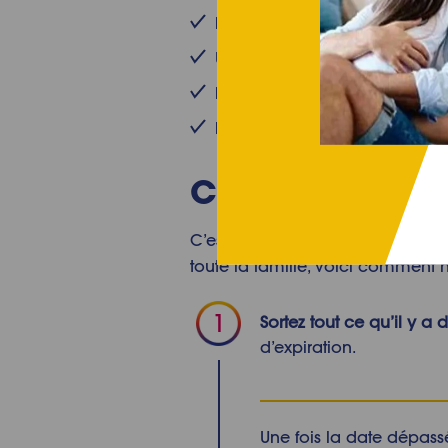
Du liquide vaisselle
Un spray nettoyant cuisine mu
De la poudre à récurer
Des gants.
Comment nettoy
C’est parti, vous pouvez lancer 
toute la famille, voici
comment net
Sortez tout ce qu’il y a d
d’expiration.
Une fois la date dépassé