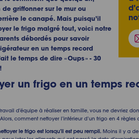
d'
 de griffonner sur le mur ou
no
rrière le canapé. Mais puisqu’il
yer le frigo
malgré tout, voici notre
arents débordés pour savoir
igérateur
en un temps record
it le temps de dire « Oups » - 30
!
er un frigo
en un temps rec
n travail d’équipe à réaliser en famille, vous ne devriez d
Alors,
comment nettoyer l’intérieur d’un frigo
en 4 règles d
ettoyer le frigo
est lorsqu’il est peu rempli.
Moins il y a de 
n
pour jeter les aliments qui ont passé la date d’expirat