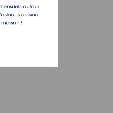
mensuels autour
’astuces cuisine
 maison !
?
emps record et en mobilisant