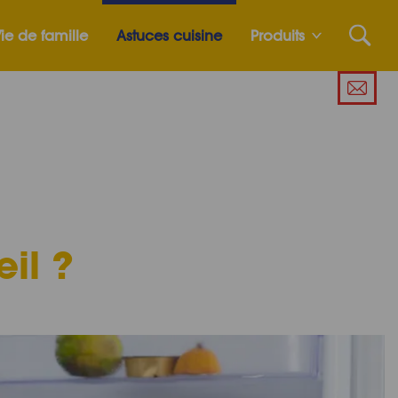
ie de famille
Astuces cuisine
Produits
il ?