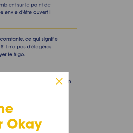
mblent sur le point de
e envie d’être ouvert !
constante, ce qui signifie
S’il n’a pas d’étagères
r le frigo.
t nettoyer un réfrigérateur
en
igo.
me
r Okay