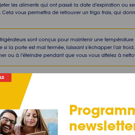
eter les aliments qui ont passé la date d’expiration ou se
.
Cela vous permettra de retrouver un frigo frais, qui donn
réfrigérateurs sont conçus pour maintenir une température 
i la porte est mal fermée, laissant s’échapper l’air froid. 
r ou à l’éteindre pendant que vous vous attelez à nettoye
LS
sez les règles du jeu, êtes-vous prêt à apprendre
commen
us donner le matériel nécessaire pour le
nettoyage du fr
yer un frigo
?
Program
 frigo ?
newslette
y