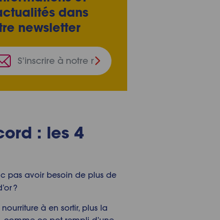
actualités dans
tre newsletter
S’inscrire
à
notre
newsletter
ord : les 4
onc pas avoir besoin de plus de
’or ?
nourriture à en sortir, plus la
ion, comme ce pot rempli d’une