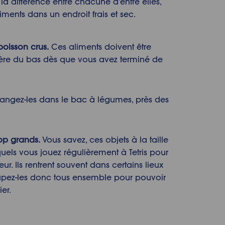
la différence entre chacune d’entre elles,
ments dans un endroit frais et sec.
poisson crus.
Ces aliments doivent être
ère du bas dès que vous avez terminé de
angez-les dans le bac à légumes, près des
rop grands.
Vous savez, ces objets à la taille
uels vous jouez régulièrement à Tetris pour
teur. Ils rentrent souvent dans
certains lieux
upez
-les donc tous ensemble pour pouvoir
er.