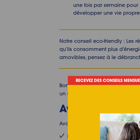
une fois par semaine pour j
développer une vie propre
Notre conseil eco-friendly : Les 
qu’ils consomment plus d’énergie s
amovibles, pensez à le débranche
RECEVEZ DES CONSEILS MENSUE
Bon maintenant que vous connais
un éclair ? On commence par vo
Avec quoi netto
Avant tout, avec quoi nettoyer un
Du rouleau d’
essuie-tout Oka