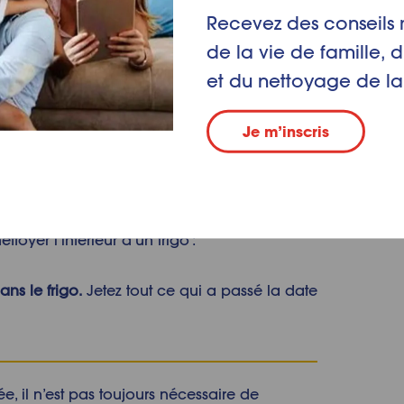
Recevez des conseils 
de la vie de famille, d
lti-usage
et du nettoyage de la
Je m’inscris
er son frigo
en 30 minutes 
le chronomètre !
Pour un nettoyage en profondeur en un t
toyer l’intérieur d’un frigo
:
ans le frigo.
Jetez tout ce qui a passé la date
e, il n’est pas toujours nécessaire de