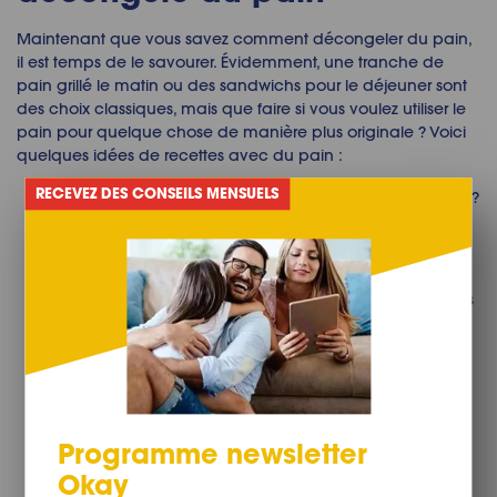
Maintenant que vous savez comment
décongeler du pain
,
il est temps de le savourer. Évidemment, une tranche de
pain grillé le matin ou des sandwichs pour le déjeuner sont
des choix classiques, mais que faire si vous voulez utiliser le
pain pour quelque chose de manière plus originale ? Voici
quelques idées de
recettes avec du pain
:
RECEVEZ DES CONSEILS MENSUELS
Vous avez besoin d'une dose pour votre dent sucrée ?
Utilisez votre pain décongelé pour préparer un
délicieux pudding au pain et au beurre. Avec du lait,
de la crème, des œufs, du sucre et des raisins de
Corinthe, c'est une façon délicieuse d'utiliser les restes
de pain décongelé.
Vous préférez quelque chose de salé ? Utilisez les
tranches de pain décongelées
restantes pour créer
des calzone. La sauce tomate, le fromage et les
garnitures de votre choix font de ces poches à pizza
Programme newsletter
un excellent choix pour remplacer le sandwich
Okay
traditionnel à l'heure du déjeuner.