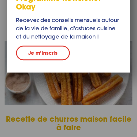
Okay
d’anniversaire ? Lisez la suite pour découvrir une
recette de brochettes de fruits et de sushis de fruit.
Recevez des conseils mensuels autour
Lire la suite
de la vie de famille, d’astuces cuisine
et du nettoyage de la maison !
Je m’inscris
Recette de churros maison facile
à faire