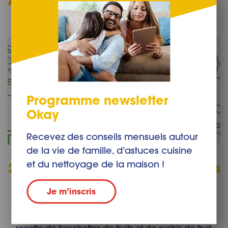
Programme newsletter
Okay
Recevez des conseils mensuels autour
de la vie de famille, d’astuces cuisine
et du nettoyage de la maison !
2 recettes avec des fruits pour les
enfants, idéales pour une fête !
Je m’inscris
Vous cherchez une recette d’amuse-bouche
d’anniversaire ? Lisez la suite pour découvrir une