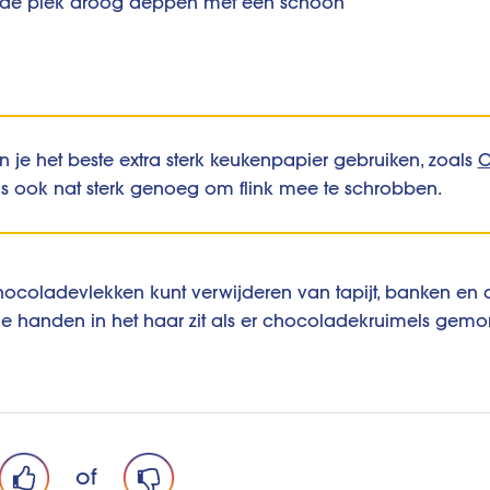
je de plek droog deppen met een schoon
n je het beste extra sterk keukenpapier gebruiken, zoals
O
s ook nat sterk genoeg om flink mee te schrobben.
ocoladevlekken kunt verwijderen van tapijt, banken en
e handen in het haar zit als er chocoladekruimels gemors
of