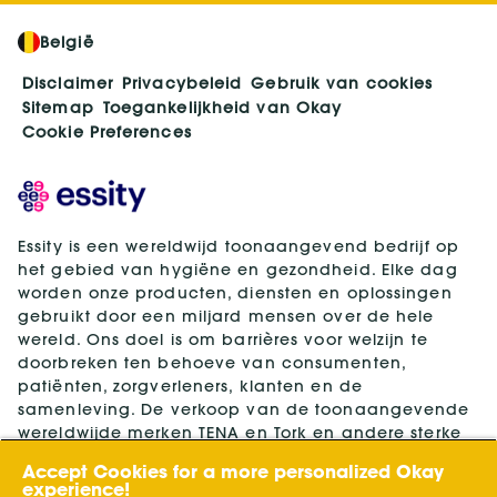
België
Disclaimer
Privacybeleid
Gebruik van cookies
Sitemap
Toegankelijkheid van Okay
Cookie Preferences
Essity is een wereldwijd toonaangevend bedrijf op
het gebied van hygiëne en gezondheid. Elke dag
worden onze producten, diensten en oplossingen
gebruikt door een miljard mensen over de hele
wereld. Ons doel is om barrières voor welzijn te
doorbreken ten behoeve van consumenten,
patiënten, zorgverleners, klanten en de
samenleving. De verkoop van de toonaangevende
wereldwijde merken TENA en Tork en andere sterke
merken zoals Actimove, Cutimed, JOBST, Knix,
Accept Cookies for a more personalized Okay
Leukoplast, Libero, Libresse, Lotus, Modibodi,
experience!