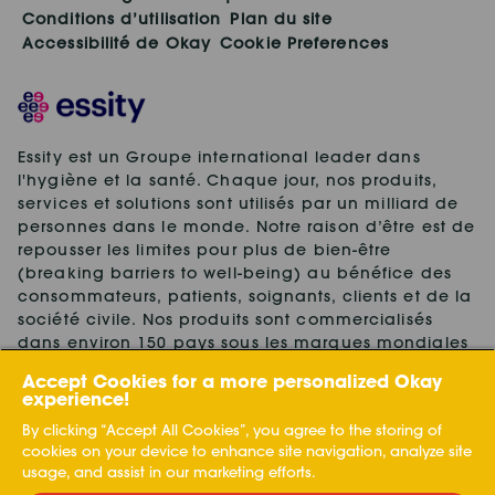
Conditions d’utilisation
Plan du site
Accessibilité de Okay
Cookie Preferences
Essity est un Groupe international leader dans
l'hygiène et la santé. Chaque jour, nos produits,
services et solutions sont utilisés par un milliard de
personnes dans le monde. Notre raison d’être est de
repousser les limites pour plus de bien-être
(breaking barriers to well-being) au bénéfice des
consommateurs, patients, soignants, clients et de la
société civile. Nos produits sont commercialisés
dans environ 150 pays sous les marques mondiales
leaders TENA et Tork, ainsi que d'autres marques
Accept Cookies for a more personalized Okay
fortes, telles que Actimove, Cutimed, JOBST, Knix,
experience!
Leukoplast, Libero, Libresse, Lotus, Modibodi,
By clicking “Accept All Cookies”, you agree to the storing of
Nosotras, Saba, Tempo, TOM Organic et Zewa. En
cookies on your device to enhance site navigation, analyze site
2024, Essity a réalisé un chiffre d'affaires net de 13
usage, and assist in our marketing efforts.
milliards d'euros et comptait environ 36.000