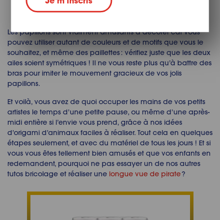
Je m’inscris
Les papillons sont vraiment amusants à décorer car vous
pouvez utiliser autant de couleurs et de motifs que vous le
souhaitez, et même des paillettes : vérifiez juste que les deux
ailes
soient
symétriques ! Il ne vous reste plus qu’à battre des
bras pour imiter le mouvement gracieux de vos jolis
papillons.
Et voilà, vous avez de quoi occuper les mains de vos petits
artistes le temps d’une petite pause, ou même d’une après-
midi entière si l’envie vous prend, grâce à nos idées
d’
origami d’animaux
faciles à réaliser. Tout cela en quelques
étapes seulement, et avec du matériel de tous les jours ! Et si
vous vous êtes tellement bien amusés et que vos enfants en
redemandent, pourquoi ne pas essayer un de nos autres
tutos bricolage et réaliser une
longue vue de pirate
?