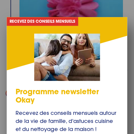
RECEVEZ DES CONSEILS MENSUELS
Vous êtes maintenant prêt à ouvrir les plis et à laisser
fleurir vos fleurs. Séparez délicatement les couches
de papier et peluchez-les pour former une fleur en
3D. Répétez les étapes 2 à 5 avec les autres couleurs
de
papier essuie-tout Okay
teint.
Programme newsletter
Okay
Recevez des conseils mensuels autour
de la vie de famille, d’astuces cuisine
et du nettoyage de la maison !