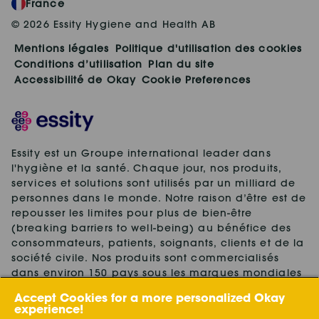
France
© 2026 Essity Hygiene and Health AB
Mentions légales
Politique d'utilisation des cookies
Conditions d’utilisation
Plan du site
Accessibilité de Okay
Cookie Preferences
Essity est un Groupe international leader dans
l'hygiène et la santé. Chaque jour, nos produits,
services et solutions sont utilisés par un milliard de
personnes dans le monde. Notre raison d’être est de
repousser les limites pour plus de bien-être
(breaking barriers to well-being) au bénéfice des
consommateurs, patients, soignants, clients et de la
société civile. Nos produits sont commercialisés
dans environ 150 pays sous les marques mondiales
leaders TENA et Tork, ainsi que d'autres marques
Accept Cookies for a more personalized Okay
fortes, telles que Actimove, Cutimed, JOBST, Knix,
experience!
Leukoplast, Libero, Libresse, Lotus, Modibodi,