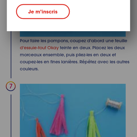
Je m’inscris
Pour faire les pompons, coupez d'abord une feuille
d’essuie-tout Okay
teinte en deux. Placez les deux
morceaux ensemble, puis pliez-les en deux et
coupez-les en fines lanières. Répétez avec les autres
couleurs.