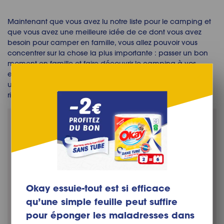
Maintenant que vous avez lu notre liste pour le camping et
que vous avez une meilleure idée de ce dont vous avez
besoin pour camper en famille, vous allez pouvoir vous
concentrer sur la chose la plus importante : passer un bon
moment en famille et faire découvrir le camping à vos
enfants !
Que vous partiez à la plage
ou à la montagne,
une check-list de camping est un atout essentiel pour ne
rien oublier !
Okay essuie-tout est si efficace
qu’une simple feuille peut suffire
pour éponger les maladresses dans