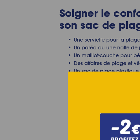
Soigner le conf
son sac de pla
Une serviette pour la plag
Un paréo ou une natte de
Un maillot-couche pour b
Des affaires de plage et 
Un sac de plage plastique 
Un sac plastique qui servi
Des chaussures de plage (
Des mouchoirs
Une mini-trousse avec des 
Des élastiques ou des pin
Une huile nourrissante pou
Un repose-tête gonflable
Un cendrier portatif