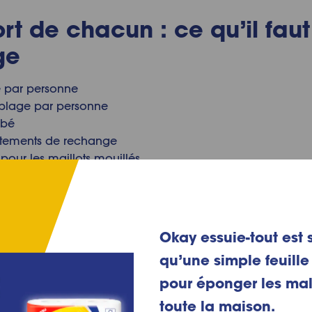
ort de chacun : ce qu’il fau
ge
e par personne
 plage par personne
ébé
vêtements de rechange
pour les maillots mouillés
ra de poubelle
tongs ou sandales en plastique)
lingettes nettoyantes et des pansements
Okay essuie-tout est s
ces pour dompter les cheveux longs
qu’une simple feuille 
r les cheveux
pour éponger les ma
toute la maison.