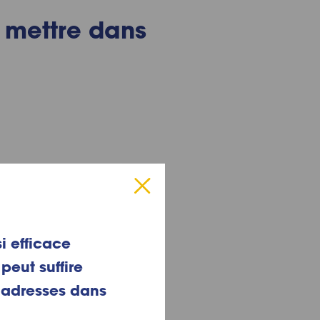
t mettre dans
i efficace
peut suffire
ladresses dans