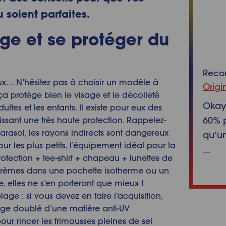
 soient parfaites.
age et se protéger du
Rec
x… N’hésitez pas à choisir un modèle à
Origi
 ça protège bien le visage et le décolleté
Okay 
ltes et les enfants. Il existe pour eux des
60% p
issant une très haute protection. Rappelez-
asol, les rayons indirects sont dangereux
qu’un
ur les plus petits, l’équipement idéal pour la
...
tection + tee-shirt + chapeau + lunettes de
s crèmes dans une pochette isotherme ou un
e, elles ne s’en porteront que mieux !
age : si vous devez en faire l’acquisition,
age doublé d’une matière anti-UV
our rincer les frimousses pleines de sel