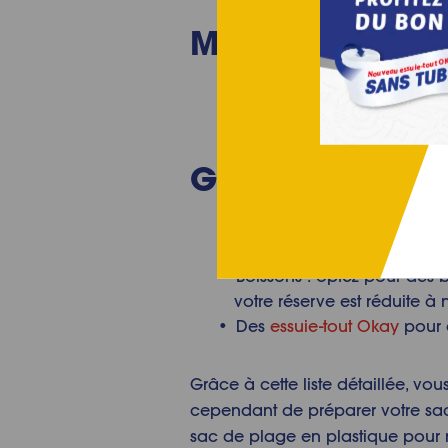
Matériel de pl
Brassards et bouées
Palmes, masques et tubas
Goûter : check-l
Grignotage : évitez les gât
saison, des barres de céréa
Boissons : optez pour des b
votre réserve est réduite à 
Des
essuie-tout Okay
pour é
Grâce à cette liste détaillée, 
cependant de préparer votre sac 
sac de plage en plastique pour n