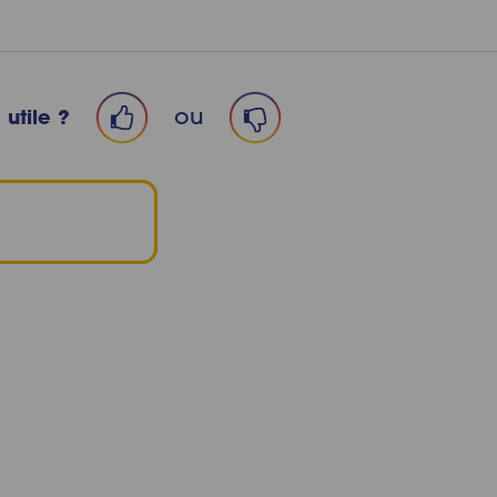
ou
 utile ?