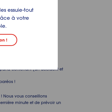
les essuie-tout
râce à votre
le.
on !
ière. Préférez des fruits de
x escadrilles d’insectes !
 grand contenant (un accident et
paréos !
 ! Nous vous conseillons
ernière minute et de prévoir un