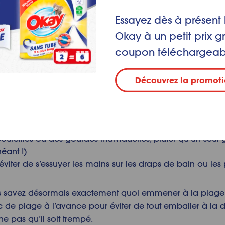
age pour nager
Essayez dès à présent 
Okay à un petit prix g
coupon téléchargeab
Découvrez la promoti
ist pour la plage
eaux au chocolat et les laitages si vous n’avez pas de glac
les et des biscuits secs. Au moment du goûter, attention au
outeilles ou des gourdes individuelles, plutôt qu’un seul
néant !)
viter de s’essuyer les mains sur les draps de bain ou les 
vous savez désormais exactement quoi emmener à la plage
de plage à l’avance pour éviter de tout emballer à la d
e pas qu’il soit trempé.