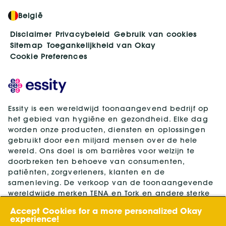
België
Disclaimer
Privacybeleid
Gebruik van cookies
Sitemap
Toegankelijkheid van Okay
Cookie Preferences
Essity is een wereldwijd toonaangevend bedrijf op
het gebied van hygiëne en gezondheid. Elke dag
worden onze producten, diensten en oplossingen
gebruikt door een miljard mensen over de hele
wereld. Ons doel is om barrières voor welzijn te
doorbreken ten behoeve van consumenten,
patiënten, zorgverleners, klanten en de
samenleving. De verkoop van de toonaangevende
wereldwijde merken TENA en Tork en andere sterke
merken zoals Actimove, Cutimed, JOBST, Knix,
Accept Cookies for a more personalized Okay
Leukoplast, Libero, Libresse, Lotus, Modibodi,
experience!
Nosotras, Saba, Tempo, TOM Organic en Zewa vindt