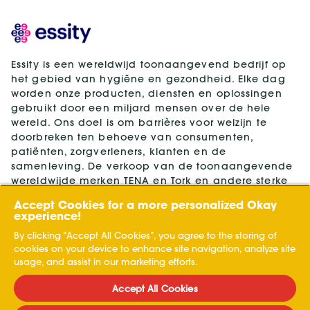
Essity is een wereldwijd toonaangevend bedrijf op
het gebied van hygiëne en gezondheid. Elke dag
worden onze producten, diensten en oplossingen
gebruikt door een miljard mensen over de hele
wereld. Ons doel is om barrières voor welzijn te
doorbreken ten behoeve van consumenten,
patiënten, zorgverleners, klanten en de
samenleving. De verkoop van de toonaangevende
wereldwijde merken TENA en Tork en andere sterke
merken zoals Actimove, Cutimed, JOBST, Knix,
Accept Cookies for a more personalized Okay
Leukoplast, Libero, Libresse, Lotus, Modibodi,
experience!
Nosotras, Saba, Tempo, TOM Organic en Zewa vindt
By clicking “Accept All Cookies”, you agree to the storing of
plaats in zo'n 150 landen. In 2024 had Essity een
cookies on your device to enhance site navigation, analyze site
omzet van ongeveer SEK 146 miljard (13 miljard
usage, and assist in our marketing efforts.
euro) en 36.000 werknemers. Het hoofdkantoor van
het bedrijf is gevestigd in Stockholm, Zweden en
Accept All Cookies
Essity staat genoteerd aan Nasdaq Stockholm. Kijk