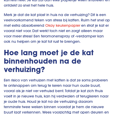
kamers neer. Je kat zal aan elke papiertje willen snuffelen en
ontdekt zo snel het hele huis.
Merk je dat de kat plast in huis na de verhuizing? Dit is een
veelvoorkomend teken van stress bij katten. Ruim het snel op
met extra absorberend
Okay keukenpapier
en straf je kat er
vooral niet voor. Dat werkt toch niet en zorgt alleen maar
voor meer stress! Een feromonenspray of -verdamper kan
ook nu helpen om je kat tot rust te brengen.
Hoe lang moet je de kat
binnenhouden na de
verhuizing?
Een risico van verhuizen met katten is dat ze soms proberen
te ontsnappen om terug te keren naar hun oude buurt,
vooral als je niet ver verhuisd bent. Totdat je kat zich thuis
voelt in je nieuwe huis, kan hij verdwalen of terugkeren naar
je oude huis. Houd je kat na de verhuizing daarom
tenminste twee weken binnen voordat je hem de nieuwe
buurt laat verkennen. Wees voorzichtig met open deuren en