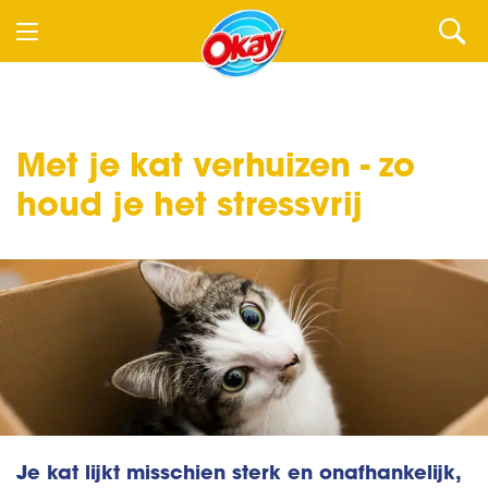
Met je kat verhuizen - zo
houd je het stressvrij
Je kat lijkt misschien sterk en onafhankelijk,