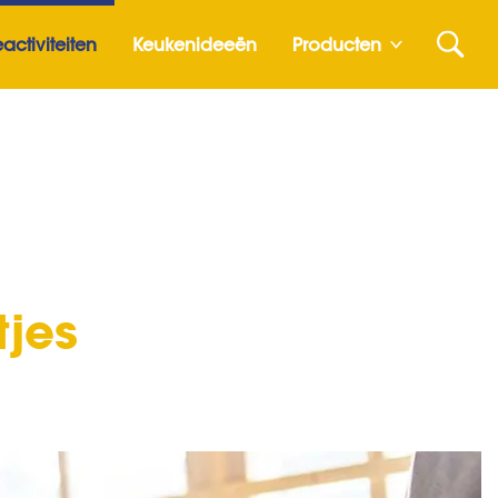
activiteiten
Keukenideeën
Producten
tjes