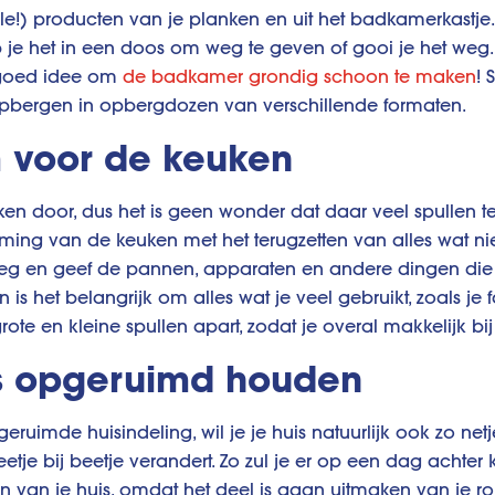
e!) producten van je planken en uit het badkamerkastje. Al
op je het in een doos om weg te geven of gooi je het weg.
n goed idee om
de badkamer grondig schoon te maken
! 
opbergen in opbergdozen van verschillende formaten.
 voor de keuken
uken door, dus het is geen wonder dat daar veel spullen t
iming van de keuken met het terugzetten van alles wat ni
 en geef de pannen, apparaten en andere dingen die je 
is het belangrijk om alles wat je veel gebruikt, zoals je
te en kleine spullen apart, zodat je overal makkelijk bij 
uis opgeruimd houden
eruimde huisindeling, wil je je huis natuurlijk ook zo netj
etje bij beetje verandert. Zo zul je er op een dag achter
 van je huis, omdat het deel is gaan uitmaken van je ro