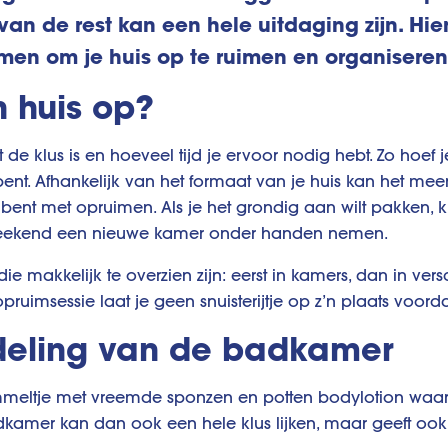
n de rest kan een hele uitdaging zijn. Hier
men om je huis op te ruimen en organiseren
n huis op?
de klus is en hoeveel tijd je ervoor nodig hebt. Zo hoef 
 bent. Afhankelijk van het formaat van je huis kan het me
ent met opruimen. Als je het grondig aan wilt pakken, k
weekend een nieuwe kamer onder handen nemen.
ie makkelijk te overzien zijn: eerst in kamers, dan in ver
ruimsessie laat je geen snuisterijtje op z’n plaats voordat
ndeling van de badkamer
eltje met vreemde sponzen en potten bodylotion waarva
kamer kan dan ook een hele klus lijken, maar geeft ook