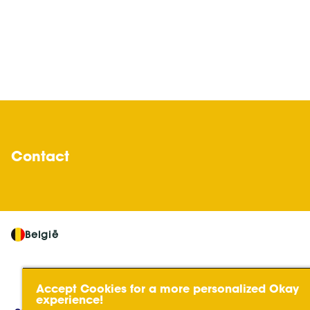
Contact
België
Essity is een wereldwijd toonaang
Accept Cookies for a more personalized Okay
oplossingen gebruikt door een milj
experience!
consumenten, patiënten, zorgverl