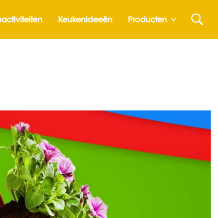
activiteiten
Keukenideeën
Producten