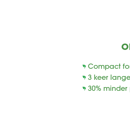
O
Compact for
3 keer lang
30% minder 