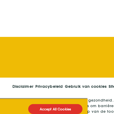
Disclaimer
Privacybeleid
Gebruik van cookies
Si
evend bedrijf op het gebied van hygiëne en gezondheid.
ard mensen over de hele wereld. Ons doel is om barrièr
Accept All Cookies
eners, klanten en de samenleving. De verkoop van de t