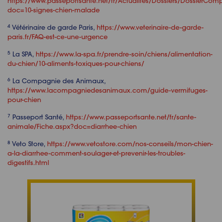
https://www.passeportsante.net/fr/Actualites/Dossiers/DossierCom
doc=10-signes-chien-malade
4
Vétérinaire de garde Paris,
https://www.veterinaire-de-garde-
paris.fr/FAQ-est-ce-une-urgence
5
La SPA,
https://www.la-spa.fr/prendre-soin/chiens/alimentation-
du-chien/10-aliments-toxiques-pour-chiens/
6
La Compagnie des Animaux,
https://www.lacompagniedesanimaux.com/guide-vermifuges-
pour-chien
7
Passeport Santé,
https://www.passeportsante.net/fr/sante-
animale/Fiche.aspx?doc=diarrhee-chien
8
Veto Store,
https://www.vetostore.com/nos-conseils/mon-chien-
a-la-diarrhee-comment-soulager-et-prevenir-les-troubles-
digestifs.html