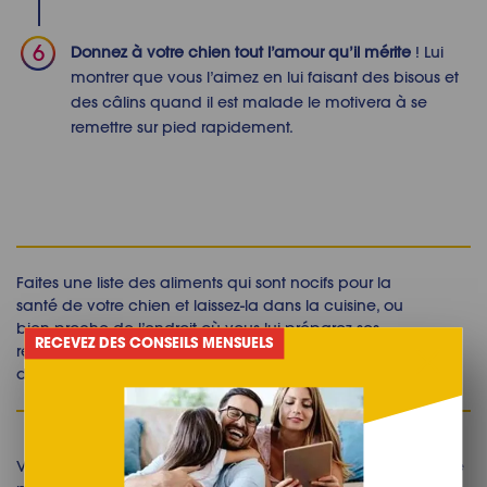
Donnez à votre chien tout l’amour qu’il mérite
! Lui
montrer que vous l’aimez en lui faisant des bisous et
des câlins quand il est malade le motivera à se
remettre sur pied rapidement.
Faites une liste des aliments qui sont nocifs pour la
santé de votre chien et laissez-la dans la cuisine, ou
bien proche de l’endroit où vous lui préparez ses
RECEVEZ DES CONSEILS MENSUELS
repas. Cela vous permettra de ne pas lui donner
d’aliments toxiques.
Voir son
chien malade
peut être très stressant. Qu’il soit votre