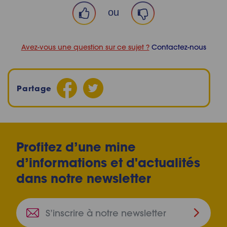
ou
Avez-vous une question sur ce sujet ?
Contactez-nous
Partage
Profitez d’une mine
d’informations et d'actualités
dans notre newsletter
S’inscri