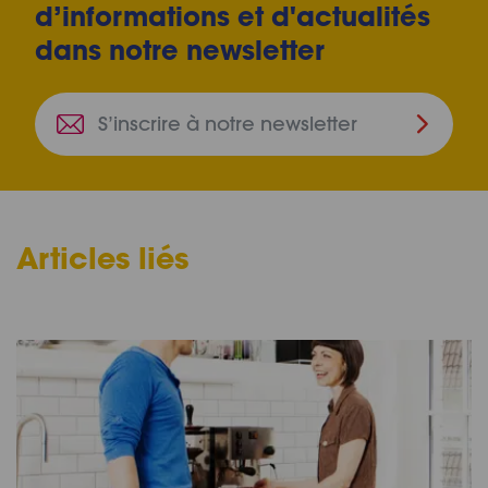
d’informations et d'actualités
dans notre newsletter
S’inscri
à
notre
newslet
Articles liés