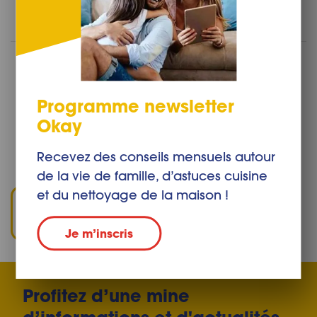
Avez-vous trouvé cet article utile ?
Programme newsletter
ou
Okay
Recevez des conseils mensuels autour
Avez-vous une question sur ce sujet ?
Contactez-nous
de la vie de famille, d’astuces cuisine
et du nettoyage de la maison !
Partage
Je m’inscris
Profitez d’une mine