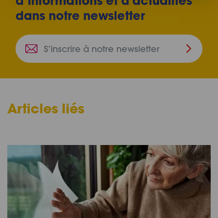
d’informations et d'actualités
dans notre newsletter
S’inscri
à
notre
newslet
Articles liés