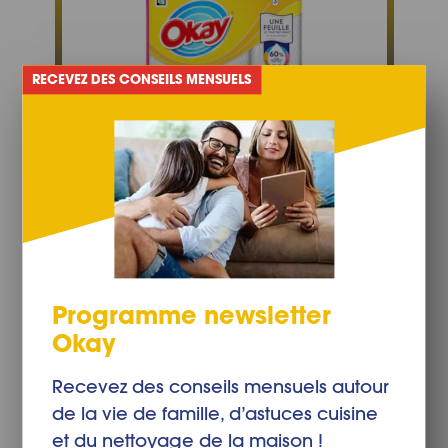
RECEVEZ DES CONSEILS MENSUELS
Recommandé:
Okay Adapt :
essuie-tout flexible
Programme newsletter
Acheter maintenant
Okay
Recevez des conseils mensuels autour
de la vie de famille, d’astuces cuisine
et du nettoyage de la maison !