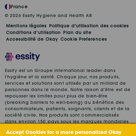
France
© 2026 Essity Hygiene and Health AB
Mentions légales
Politique d'utilisation des cookies
Conditions d’utilisation
Plan du site
Accessibilité de Okay
Cookie Preferences
Essity est un Groupe international leader dans
l'hygiène et la santé. Chaque jour, nos produits,
services et solutions sont utilisés par un milliard de
personnes dans le monde. Notre raison d’être est de
repousser les limites pour plus de bien-être
(breaking barriers to well-being) au bénéfice des
consommateurs, patients, soignants, clients et de la
société civile. Nos produits sont commercialisés
dans environ 150 pays sous les marques mondiales
leaders TENA et Tork, ainsi que d'autres marques
Accept Cookies for a more personalized Okay
fortes, telles que Actimove, Cutimed, JOBST, Knix,