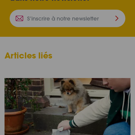
S’inscri
à
notre
newslet
Articles liés