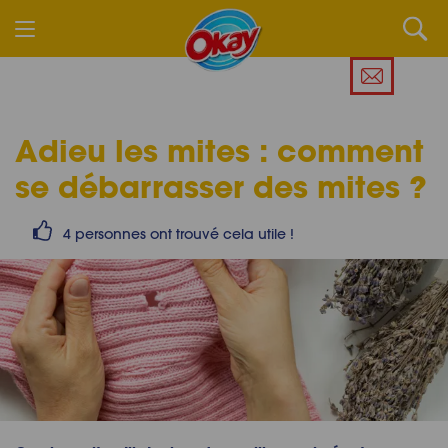
Adieu les mites :
comment
se débarrasser des mites
?
4 personnes ont trouvé cela utile !