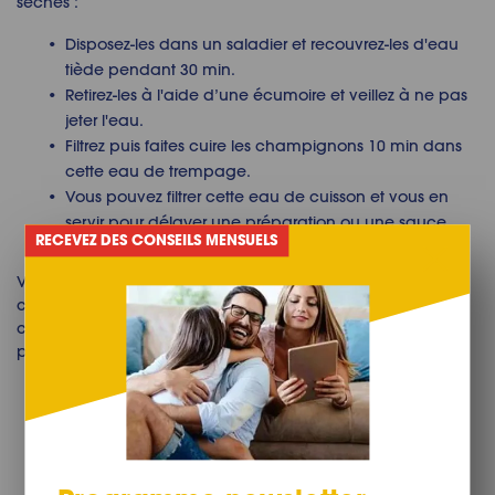
séchés :
Disposez-les dans un saladier et recouvrez-les d'eau
tiède pendant 30 min.
Retirez-les à l'aide d’une écumoire et veillez à ne pas
jeter l'eau.
Filtrez puis faites cuire les champignons 10 min dans
cette eau de trempage.
Vous pouvez filtrer cette eau de cuisson et vous en
servir pour délayer une préparation ou une sauce.
RECEVEZ DES CONSEILS MENSUELS
Vous savez maintenant comment conserver des
champignons frais. Et puisque la conservation des
champignons n’a plus de secret pour vous, vous pourrez
profiter des saveurs de l’automne toute l’année !