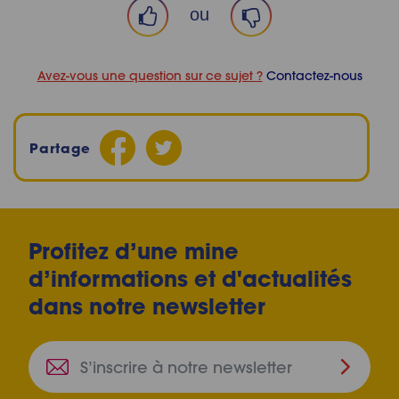
ou
Avez-vous une question sur ce sujet ?
Contactez-nous
Partage
Profitez d’une mine
d’informations et d'actualités
dans notre newsletter
S’inscri
à