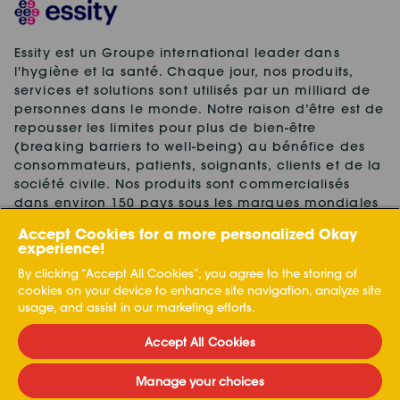
Essity est un Groupe international leader dans
l'hygiène et la santé. Chaque jour, nos produits,
services et solutions sont utilisés par un milliard de
personnes dans le monde. Notre raison d’être est de
repousser les limites pour plus de bien-être
(breaking barriers to well-being) au bénéfice des
consommateurs, patients, soignants, clients et de la
société civile. Nos produits sont commercialisés
dans environ 150 pays sous les marques mondiales
leaders TENA et Tork, ainsi que d'autres marques
Accept Cookies for a more personalized Okay
fortes, telles que Actimove, Cutimed, JOBST, Knix,
experience!
Leukoplast, Libero, Libresse, Lotus, Modibodi,
By clicking “Accept All Cookies”, you agree to the storing of
Nosotras, Saba, Tempo, TOM Organic et Zewa. En
cookies on your device to enhance site navigation, analyze site
2024, Essity a réalisé un chiffre d'affaires net de 13
usage, and assist in our marketing efforts.
milliards d'euros et comptait environ 36.000
collaborateurs. Le Groupe a son siège mondial à
Accept All Cookies
Stockholm, en Suède, et est coté au Nasdaq de
Stockholm. Plus d’informations sur
www.essity.com
.
Manage your choices