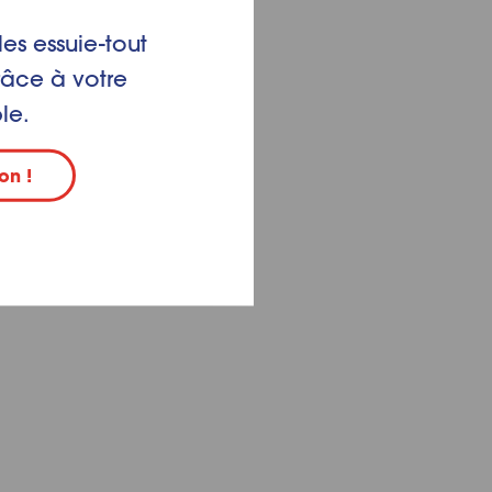
les essuie-tout
râce à votre
le.
on !