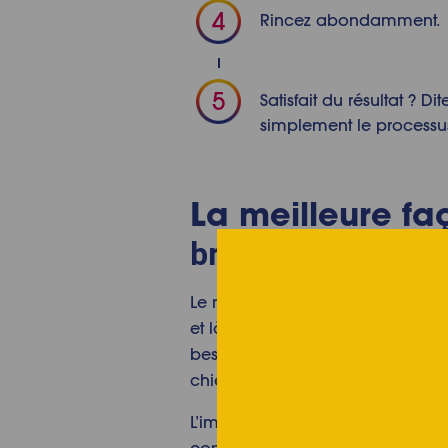
Rincez abondamment.
Satisfait du résultat ? D
simplement le processu
La meilleure fa
brosses à cheveu
Le manche est propre et vous êtes
et là, URGHHHHH ! Des cheveux. P
besoin de vous démêler les cheveu
chien.
L’important ici est de ne pas endo
comment nettoyer votre brosse à