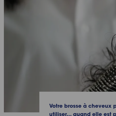
Votre brosse à cheveux p
utiliser… quand elle est 