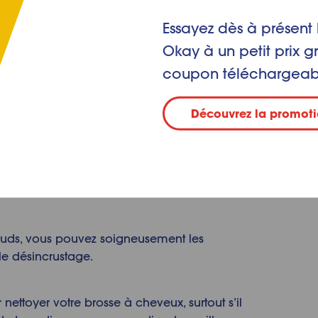
Essayez dès à présent 
osse à cheveux, commencez par enlever un
Okay à un petit prix g
a main. Retirez-les en douceur, sinon vous
coupon téléchargeab
ils. Or utiliser une brosse à cheveux qui n’a
ut vous faire gagner du temps, mais cela ne
 démêlage satisfaisant.
Découvrez la promoti
queue, parfait. Utilisez la pointe de celui-ci
gées de poils et desserrer les nœuds tenaces.
douceur.
œuds, vous pouvez soigneusement les
le désincrustage.
nettoyer votre brosse à cheveux, surtout s’il