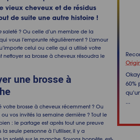
e vieux cheveux et de résidus
ut de suite une autre histoire !
e
saleté ? Ou celle d’un membre de la
 qui vous l’emprunte régulièrement ? L’amour
qu’importe celui ou celle qui a utilisé votre
Rec
t nettoyer sa brosse à cheveux résoudra le
Origi
Okay 
yer une brosse à
60% p
che
qu’un
...
sé votre brosse à cheveux récemment ? Ou
 ou vos invités la semaine dernière ? Tout le
s bien : le partage est après tout une preuve
 seule personne à l’utiliser, il y a
e la saleté sur le manche. Soyons honnête, est-