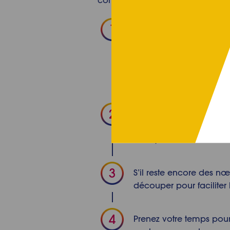
Pour bien laver une br
maximum de cheveux à l
risquez d’arracher les po
plus que trois poils pe
promet sûrement pas un
Si vous avez un peigne à 
pour aller entre les ran
Allez-y lentement et en 
S’il reste encore des n
découper pour faciliter 
Prenez votre temps pour 