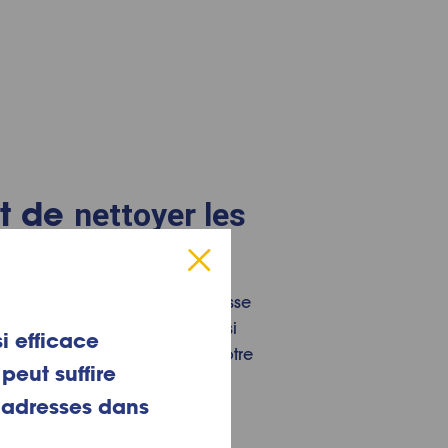
et de
nettoyer les
p d’œil à la tête de votre brosse
osse, mais que vous avez aussi
i efficace
r été utilisée pour brosser votre
peut suffire
ladresses dans
En gardant ça à l’esprit, voici