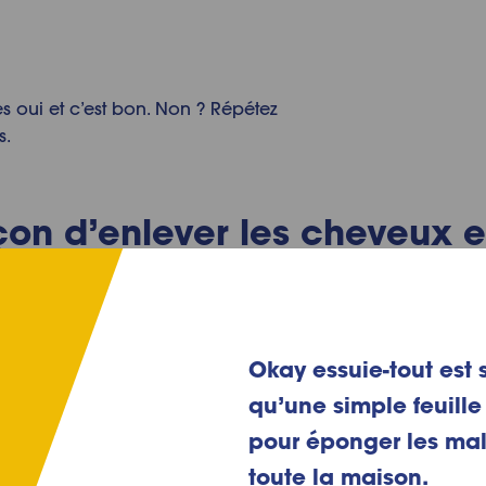
ites oui et c’est bon. Non ? Répétez
s.
çon d’enlever les cheveux 
x
 satisfait du résultat. Jusqu’à ce que… Vous jetiez un cou
artout. Cela signifie que vous utilisez beaucoup votre br
Okay essuie-tout est s
x régulièrement, surtout si elle donne l’impression d’avoi
qu’une simple feuille 
pour éponger les ma
mmager les poils ou le coussinet sur lequel ils sont fixés. 
toute la maison.
 cheveux sans l’abîmer :