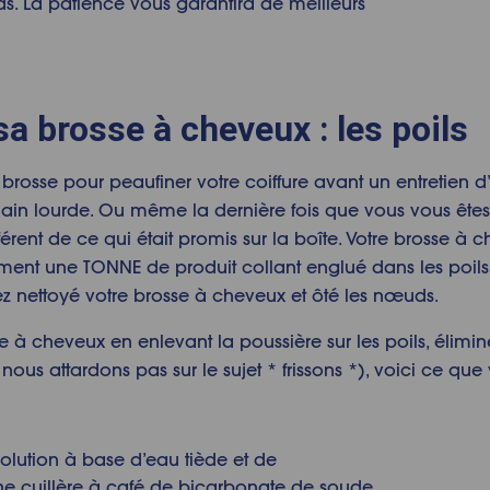
 La patience vous garantira de meilleurs
 sa brosse à cheveux
: les poils
 brosse pour peaufiner votre coiffure avant un entretien
in lourde. Ou même la dernière fois que vous vous êtes t
férent de ce qui était promis sur la boîte. Votre brosse 
rcément une TONNE de produit collant englué dans les poils
z nettoyé votre brosse à cheveux et ôté les nœuds.
 à cheveux en enlevant la poussière sur les poils, élimine
us attardons pas sur le sujet * frissons *), voici ce que
olution à base d’eau tiède et de
e cuillère à café de bicarbonate de soude