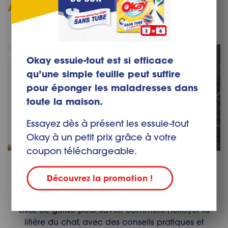
Articles liés
Okay essuie-tout est si efficace
qu’une simple feuille peut suffire
pour éponger les maladresses dans
toute la maison.
Essayez dès à présent les essuie-tout
Okay à un petit prix grâce à votre
coupon téléchargeable.
Comment nettoyer la litière du
Découvrez la promotion !
chat ?
Lisez ce guide pour savoir comment nettoyer la
litière du chat, avec des conseils pratiques et