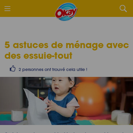
5
astuces de ménage
avec
des essuie-tout
2 personnes ont trouvé cela utile !